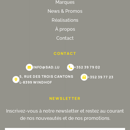
Marques
News & Promos
Réalisations
À propos
Contact
CONTACT
INFO@SAD.LU
+352 39 79 02
5, RUE DES TROIS CANTONS
+352 39 77 23
L-8399 WINDHOF
NEWSLETTER
Inscrivez-vous à notre newsletter et restez au courant
de nos nouveautés et de nos promotions.