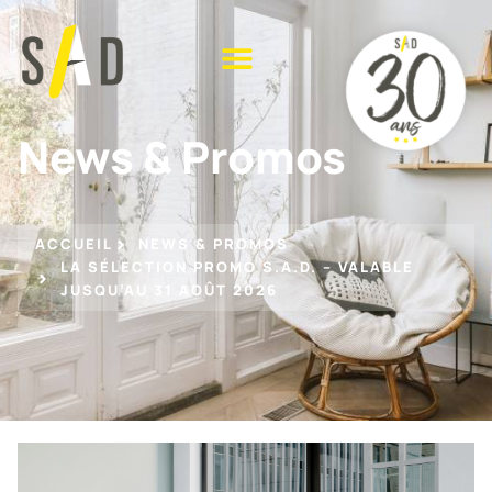
News & Promos
ACCUEIL
NEWS & PROMOS
LA SÉLECTION PROMO S.A.D. – VALABLE
JUSQU’AU 31 AOÛT 2026