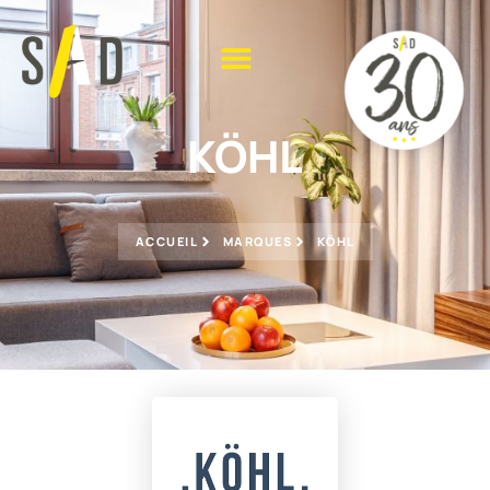
KÖHL
ACCUEIL
MARQUES
KÖHL