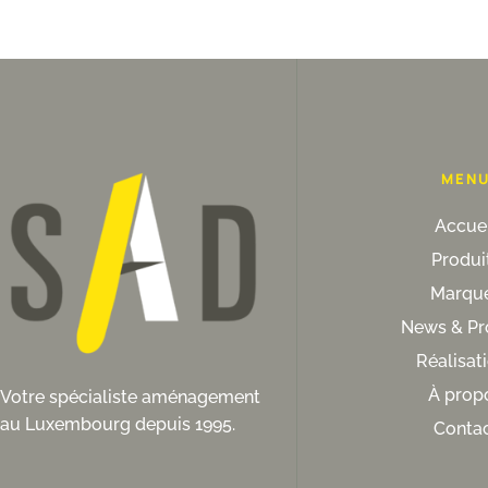
MEN
Accuei
Produi
Marqu
News & P
Réalisat
À prop
Votre spécialiste aménagement
au Luxembourg depuis 1995.
Conta