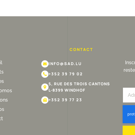
U
CONTACT
l
Insc
INFO@SAD.LU
rest
ts
+352 39 79 02
es
5, RUE DES TROIS CANTONS
L-8399 WINDHOF
romos
ions
+352 39 77 23
os
ct